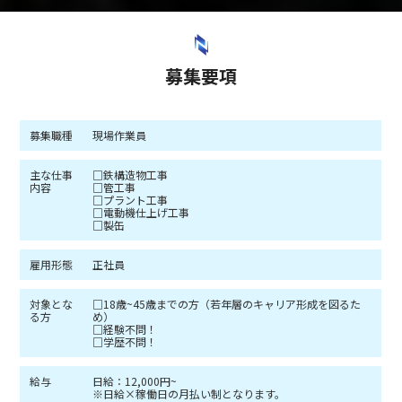
募集要項
募集職種
現場作業員
主な仕事
□鉄構造物工事
内容
□管工事
□プラント工事
□電動機仕上げ工事
□製缶
雇用形態
正社員
対象とな
□18歳~45歳までの方（若年層のキャリア形成を図るた
る方
め）
□経験不問！
□学歴不問！
給与
日給：12,000円~
※日給×稼働日の月払い制となります。