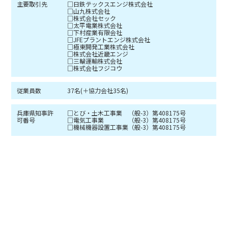
主要取引先
□日鉄テックスエンジ株式会社
□山九株式会社
□株式会社セック
□太平電業株式会社
□下村産業有限会社
□JFEプラントエンジ株式会社
□極東開発工業株式会社
□株式会社近畿エンジ
□三輪運輸株式会社
□株式会社フジコウ
従業員数
37名(＋協力会社35名)
兵庫県知事許
□とび・土木工事業 （般-3）第408175号
可番号
□電気工事業 （般-3）第408175号
□機械機器設置工事業（般-3）第408175号