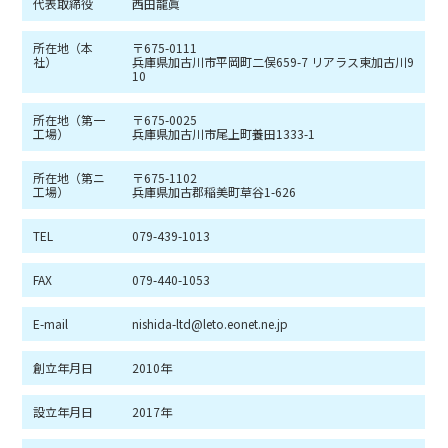
代表取締役
西田龍眞
所在地（本
〒675-0111
社）
兵庫県加古川市平岡町二俣659-7 リアラス東加古川9
10
所在地（第一
〒675-0025
工場）
兵庫県加古川市尾上町養田1333-1
所在地（第ニ
〒675-1102
工場）
兵庫県加古郡稲美町草谷1-626
TEL
079-439-1013
FAX
079-440-1053
E-mail
nishida-ltd@leto.eonet.ne.jp
創立年月日
2010年
設立年月日
2017年