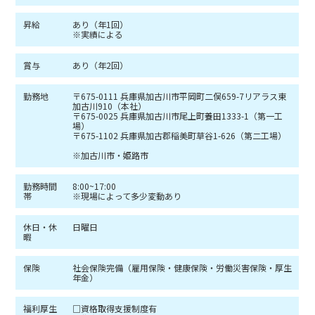
昇給
あり（年1回）
※実績による
賞与
あり（年2回）
勤務地
〒675-0111 兵庫県加古川市平岡町二俣659-7リアラス東
加古川910（本社）
〒675-0025 兵庫県加古川市尾上町養田1333-1（第一工
場）
〒675-1102 兵庫県加古郡稲美町草谷1-626（第二工場）
※加古川市・姫路市
勤務時間
8:00~17:00
帯
※現場によって多少変動あり
休日・休
日曜日
暇
保険
社会保険完備（雇用保険・健康保険・労働災害保険・厚生
年金）
福利厚生
□資格取得支援制度有