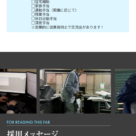
□住宅補助
□家族手当
□通勤手当（距離に応じて）
□残業手当
□休日出勤手当
□深夜手当
☆定期的に従業員同士で交流会があります！